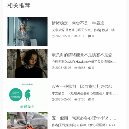
相关推荐
情绪稳定，何尝不是一种霸凌
文章来源|曾奇峰心理工作室、作者| 妙黛、编辑|花花最近网上有一个非常火的视频，被称为“一碗面引起的崩溃”。事情的经过是这样的，有一对情侣一起去吃面，结果等了半个多小时面才上来。女孩吃了一口之后发现，面不仅坨了，而且还有...
2023-05-06
3160
0
最负向的情绪能量不是愤怒不是恐惧，竟是它……
心理学家DavidR.Hawkins分析了各类情感的能量等级，从最负面、伤身的情感，到最正面、滋润的情感，所有情感里面，排名最低的不是愤怒、悲伤、恐惧，你认为应该是什么？排名最高的不是骄傲、勇气、真爱，你觉得会是什么？ David提到“...
2023-05-06
5663
0
没有一种批判，比自我批判更强烈
本文摘自：《蛤蟆先生去看心理医生》作者：[英]罗伯特·戴博德本文整理：姜宛彤本文编辑：方容经典语句1.不是发自内心的东西，就不能带来真正的改变。2.但你要明白，世界还在继续运转，不会因为你情绪不好就停下来。3.没有一种批判比自我批判更强烈...
2023-05-06
2728
0
五一假期，宅家必备心理学小说，推荐来啦！
作者|王雅妮编辑| 方容01《女心理医师》ABOUTthisBOOK【作者】毕淑敏【简介】这是一篇长篇小说，分为上下两册。小说以主人公的生活感情为主线讲述了心理师与来访者的故事，以女心理师贺顿的成长经历为主线，在她和丈夫...