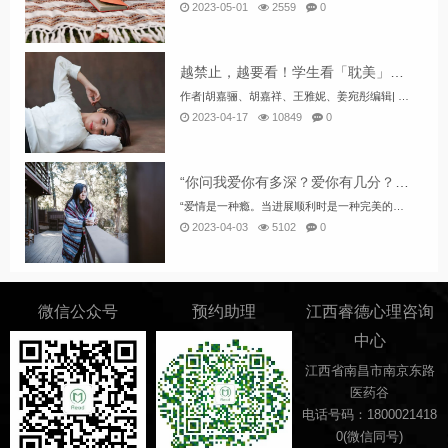
2023-05-01
2559
0
越禁止，越要看！学生看「耽美」这么流行，到底什么东西？
作者|胡嘉骊、胡嘉祥、王雅妮、姜宛彤编辑| 方容耽美，最初指无法到达的终点。随着小说的发展，赋予了它新的意思：“耽”，沉溺；“美”，则指美好的事物。耽美，即沉溺于美好的事物。耽美最早是指一切以美为基准的事物。耽美一般有漫画和...
2023-04-17
10849
0
“你问我爱你有多深？爱你有几分？” 这里给你答案！附：费舍尔爱情量表
“爱情是一种瘾。当进展顺利时是一种完美的上瘾，而不顺利时则是一种可怕的上瘾。”——费舍尔做完下面的《费舍尔爱情量表》，看看你对TA的”恋爱感觉“，你爱TA到底有多深？你对TA上瘾了吗？好啦~问卷已经做完了，你已经看到答案了。费舍尔从生物学的...
2023-04-03
5102
0
微信公众号
预约助理
江西睿德心理咨询
中心
江西省南昌市南京东路
医药谷
电话号码：1800021418
0(微信同号)