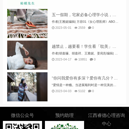
五一假期，宅家必备心理学小说，推荐来啦！
作者|王雅妮编辑| 方容01《女心理医师》ABOUTthisBOOK【作者】毕淑敏【简介】这是一篇长篇小说，分为上下两册。小说以主人公的生活感情为主线讲述了心理师与来访者的故事，以女心理师贺顿的成长经历为主线，在她和丈夫...
2023-05-01
2559
0
越禁止，越要看！学生看「耽美」这么流行，到底什么东西？
作者|胡嘉骊、胡嘉祥、王雅妮、姜宛彤编辑| 方容耽美，最初指无法到达的终点。随着小说的发展，赋予了它新的意思：“耽”，沉溺；“美”，则指美好的事物。耽美，即沉溺于美好的事物。耽美最早是指一切以美为基准的事物。耽美一般有漫画和...
2023-04-17
10851
0
“你问我爱你有多深？爱你有几分？” 这里给你答案！附：费舍尔爱情量表
“爱情是一种瘾。当进展顺利时是一种完美的上瘾，而不顺利时则是一种可怕的上瘾。”——费舍尔做完下面的《费舍尔爱情量表》，看看你对TA的”恋爱感觉“，你爱TA到底有多深？你对TA上瘾了吗？好啦~问卷已经做完了，你已经看到答案了。费舍尔从生物学的...
2023-04-03
5102
0
微信公众号
预约助理
江西睿德心理咨询
中心