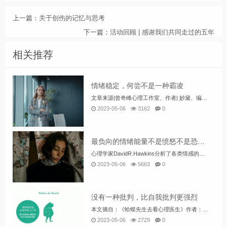
上一篇：
关于创伤的记忆与思考
下一篇：
活动回顾 | 感谢我们共同走过的五年
相关推荐
情绪稳定，何尝不是一种霸凌
文章来源|曾奇峰心理工作室、作者| 妙黛、编辑|花花最近网上有一个非常火的视频，被称为“一碗面引起的崩溃”。事情的经过是这样的，有一对情侣一起去吃面，结果等了半个多小时面才上来。女孩吃了一口之后发现，面不仅坨了，而且还有...
2023-05-06
3162
0
最负向的情绪能量不是愤怒不是恐惧，竟是它……
心理学家DavidR.Hawkins分析了各类情感的能量等级，从最负面、伤身的情感，到最正面、滋润的情感，所有情感里面，排名最低的不是愤怒、悲伤、恐惧，你认为应该是什么？排名最高的不是骄傲、勇气、真爱，你觉得会是什么？ David提到“...
2023-05-06
5663
0
没有一种批判，比自我批判更强烈
本文摘自：《蛤蟆先生去看心理医生》作者：[英]罗伯特·戴博德本文整理：姜宛彤本文编辑：方容经典语句1.不是发自内心的东西，就不能带来真正的改变。2.但你要明白，世界还在继续运转，不会因为你情绪不好就停下来。3.没有一种批判比自我批判更强烈...
2023-05-06
2729
0