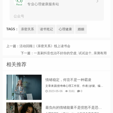
专业心理健康服务站
公众号
TAGS：
亲密关系
读书笔记
心理健康
婚姻
上一篇：
活动回顾 |《亲密关系》线上读书会
下一篇：
一直刷抖音也治不好你的空虚, 试试这个, 亲测有用
相关推荐
情绪稳定，何尝不是一种霸凌
文章来源|曾奇峰心理工作室、作者| 妙黛、编辑|花花最近网上有一个非常火的视频，被称为“一碗面引起的崩溃”。事情的经过是这样的，有一对情侣一起去吃面，结果等了半个多小时面才上来。女孩吃了一口之后发现，面不仅坨了，而且还有...
2023-05-06
3161
0
最负向的情绪能量不是愤怒不是恐惧，竟是它……