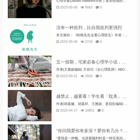
心理学家DavidR.Hawkins分析了各类情感的能量等级，从最负面、伤身的情感，到最正面、滋润的情感，所有情感里面，排名最低的不是愤怒、悲伤、恐惧，你认为应该是什么？排名最高的不是骄傲、勇气、真爱，你觉得会是什么？ David提到“...
2023-05-06
5663
0
没有一种批判，比自我批判更强烈
本文摘自：《蛤蟆先生去看心理医生》作者：[英]罗伯特·戴博德本文整理：姜宛彤本文编辑：方容经典语句1.不是发自内心的东西，就不能带来真正的改变。2.但你要明白，世界还在继续运转，不会因为你情绪不好就停下来。3.没有一种批判比自我批判更强烈...
2023-05-06
2729
0
五一假期，宅家必备心理学小说，推荐来啦！
作者|王雅妮编辑| 方容01《女心理医师》ABOUTthisBOOK【作者】毕淑敏【简介】这是一篇长篇小说，分为上下两册。小说以主人公的生活感情为主线讲述了心理师与来访者的故事，以女心理师贺顿的成长经历为主线，在她和丈夫...
2023-05-01
2559
0
越禁止，越要看！学生看「耽美」这么流行，到底什么东西？
作者|胡嘉骊、胡嘉祥、王雅妮、姜宛彤编辑| 方容耽美，最初指无法到达的终点。随着小说的发展，赋予了它新的意思：“耽”，沉溺；“美”，则指美好的事物。耽美，即沉溺于美好的事物。耽美最早是指一切以美为基准的事物。耽美一般有漫画和...
2023-04-17
10851
0
“你问我爱你有多深？爱你有几分？” 这里给你答案！附：费舍尔爱情量表
“爱情是一种瘾。当进展顺利时是一种完美的上瘾，而不顺利时则是一种可怕的上瘾。”——费舍尔做完下面的《费舍尔爱情量表》，看看你对TA的”恋爱感觉“，你爱TA到底有多深？你对TA上瘾了吗？好啦~问卷已经做完了，你已经看到答案了。费舍尔从生物学的...